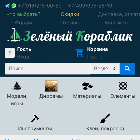
+7(916)216-00-89
+7(499)995-25-19
Что выбрать?
Скидки
Доставка, оплат
Форум
Отзывы
Контакты
Гость
Корзина
Вход
Пусто
Модели,
Диорамы
Материалы
Элементы
игры
Инструменты
Клеи, покраска