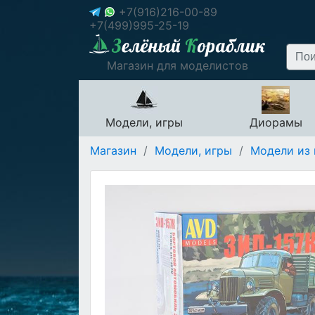
+7(916)216-00-89
+7(499)995-25-19
Магазин для моделистов
Модели, игры
Диорамы
Магазин
/
Модели, игры
/
Модели из 