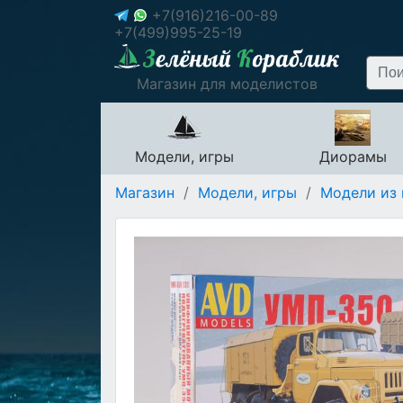
+7(916)216-00-89
+7(499)995-25-19
Магазин для моделистов
Модели, игры
Диорамы
Магазин
/
Модели, игры
/
Модели из 