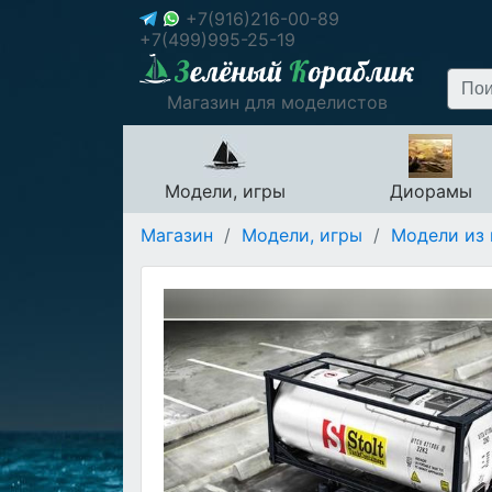
+7(916)216-00-89
+7(499)995-25-19
Магазин для моделистов
Модели, игры
Диорамы
Магазин
/
Модели, игры
/
Модели из 