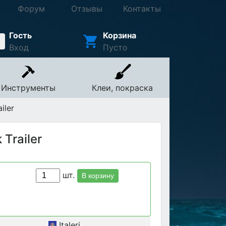
Форум
Отзывы
Контакты
Гость
Корзина
Вход
Пусто
Инструменты
Клеи, покраска
iler
Trailer
шт.
В корзину
Italeri