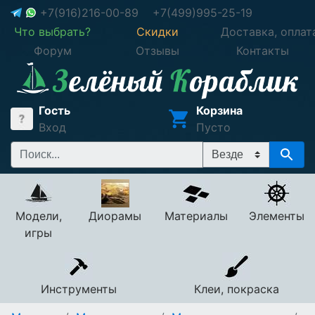
+7(916)216-00-89
+7(499)995-25-19
Что выбрать?
Скидки
Доставка, оплат
Форум
Отзывы
Контакты
Гость
Корзина
Вход
Пусто
Модели,
Диорамы
Материалы
Элементы
игры
Инструменты
Клеи, покраска