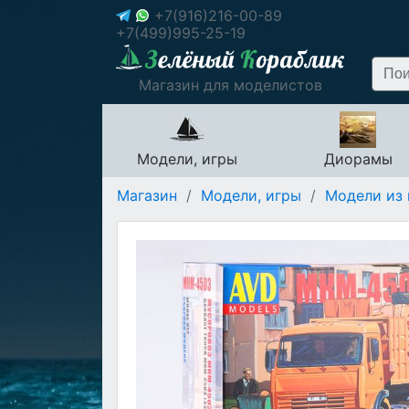
+7(916)216-00-89
+7(499)995-25-19
Магазин для моделистов
Модели, игры
Диорамы
Магазин
/
Модели, игры
/
Модели из 