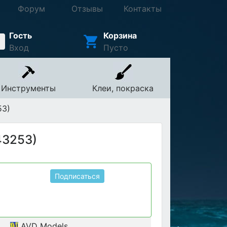
Форум
Отзывы
Контакты
Гость
Корзина
Вход
Пусто
Инструменты
Клеи, покраска
53)
43253)
Подписаться
AVD Models