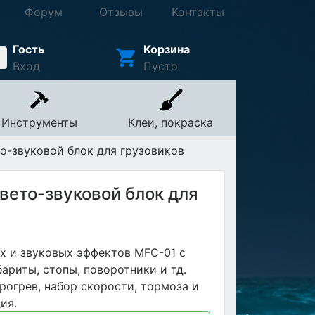
Форум
Отзывы
Контакты
Гость
Корзина
Вход
Пусто
Инструменты
Клеи, покраска
-звуковой блок для грузовиков
ето-звуковой блок для
х и звуковых эффектов MFC-01 с
бариты, стопы, поворотники и тд.
 прогрев, набор скорости, тормоза и
ция.