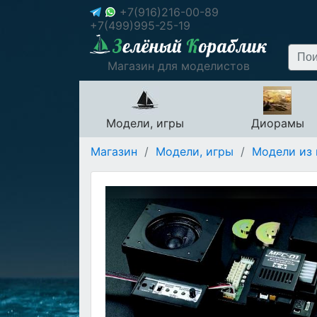
+7(916)216-00-89
+7(499)995-25-19
Магазин для моделистов
Модели, игры
Диорамы
Магазин
/
Модели, игры
/
Модели из 