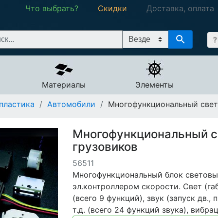
Что выбрать?
Скидки
Доставка, оплата
Материалы
Элементы
пластика
/
Автомобили
/
Многофункциональный свето
Многофункциональный св
грузовиков
56511
Многофункциональный блок световы
эл.контроллером скорости. Свет (га
(всего 9 функций), звук (запуск дв.,
т.д. (всего 24 функций звука), вибра