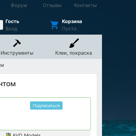
Форум
Отзывы
Контакты
Гость
Корзина
Вход
Пусто
Инструменты
Клеи, покраска
ом
нтом
Подписаться
AVD Models