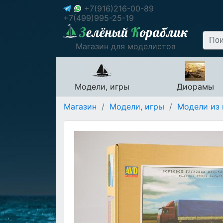
+7(916)216-00-89
+7(499)995-25-19
Магазин для моделистов
Модели, игры
Диорамы
Магазин
/
Модели, игры
/
Модели из 