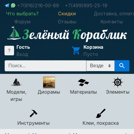
+7(916)216-00-89
+7(499)995-25-19
Что выбрать?
Скидки
Доставка, оплат
Форум
Отзывы
Контакты
Гость
Корзина
Вход
Пусто
Модели,
Диорамы
Материалы
Элементы
игры
Инструменты
Клеи, покраска