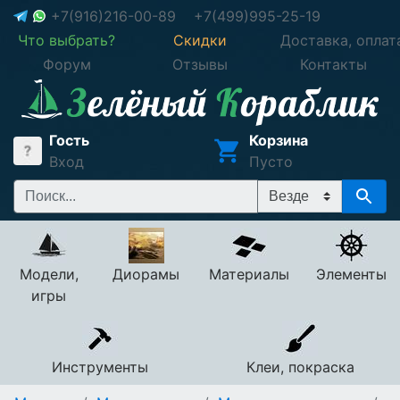
+7(916)216-00-89
+7(499)995-25-19
Что выбрать?
Скидки
Доставка, оплат
Форум
Отзывы
Контакты
Гость
Корзина
Вход
Пусто
Модели,
Диорамы
Материалы
Элементы
игры
Инструменты
Клеи, покраска