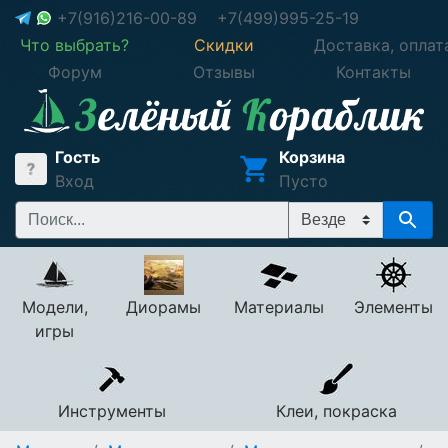
+7(916)216-00-89
+7(499)995-25-19
Что выбрать?
Скидки
Доставка, оплат
Форум
Отзывы
Контакты
Гость
Корзина
Вход
Пусто
Модели,
Диорамы
Материалы
Элементы
игры
Инструменты
Клеи, покраска