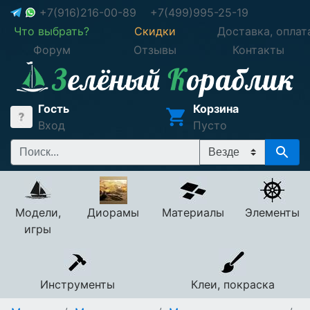
+7(916)216-00-89
+7(499)995-25-19
Что выбрать?
Скидки
Доставка, оплат
Форум
Отзывы
Контакты
Гость
Корзина
Вход
Пусто
Модели,
Диорамы
Материалы
Элементы
игры
Инструменты
Клеи, покраска