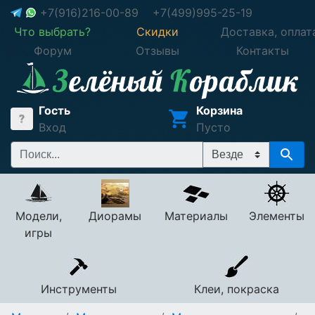
+7(916)216-00-89
+7(499)995-25-19
Что выбрать?
Скидки
Доставка, оплат
Форум
Отзывы
Контакты
Гость
Корзина
Вход
Пусто
Модели,
Диорамы
Материалы
Элементы
игры
Инструменты
Клеи, покраска