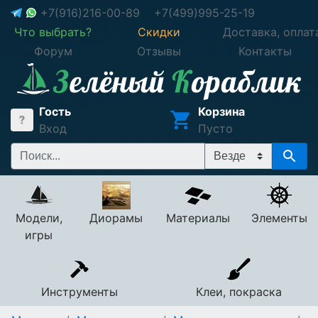
+7(916)216-00-89
+7(499)995-25-19
Что выбрать?
Скидки
Доставка, оплат
Форум
Отзывы
Контакты
Гость
Корзина
Вход
Пусто
Модели,
Диорамы
Материалы
Элементы
игры
Инструменты
Клеи, покраска