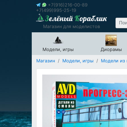
+7(916)216-00-89
+7(499)995-25-19
Магазин для моделистов
Модели, игры
Диорамы
Магазин
/
Модели, игры
/
Модели из 