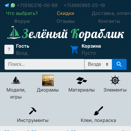
+7(916)216-00-89
+7(499)995-25-19
Что выбрать?
Скидки
Доставка, оплат
Форум
Отзывы
Контакты
Гость
Корзина
Вход
Пусто
Модели,
Диорамы
Материалы
Элементы
игры
Инструменты
Клеи, покраска