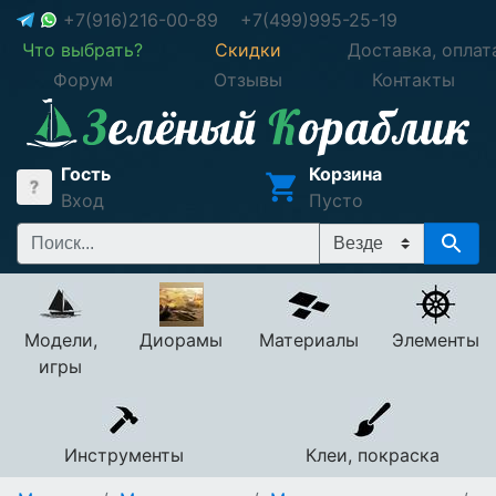
+7(916)216-00-89
+7(499)995-25-19
Что выбрать?
Скидки
Доставка, оплат
Форум
Отзывы
Контакты
Гость
Корзина
Вход
Пусто
Модели,
Диорамы
Материалы
Элементы
игры
Инструменты
Клеи, покраска