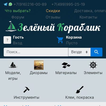
+7(916)216-00-89
+7(499)995-25-19
Что выбрать?
Скидки
Доставка, оплат
Форум
Отзывы
Контакты
Гость
Корзина
Вход
Пусто
Модели,
Диорамы
Материалы
Элементы
игры
Инструменты
Клеи, покраска