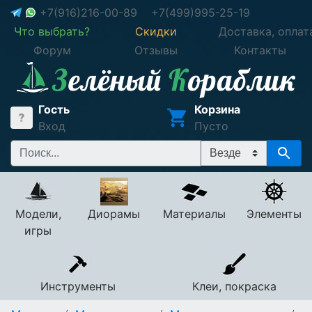
+7(916)216-00-89
+7(499)995-25-19
Что выбрать?
Скидки
Доставка, оплат
Форум
Отзывы
Контакты
Гость
Корзина
Вход
Пусто
Модели,
Диорамы
Материалы
Элементы
игры
Инструменты
Клеи, покраска