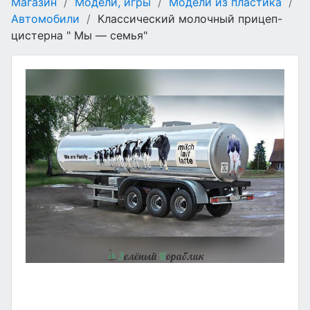
Магазин
/
Модели, игры
/
Модели из пластика
/
Автомобили
/
Классический молочный прицеп-
цистерна " Мы — семья"