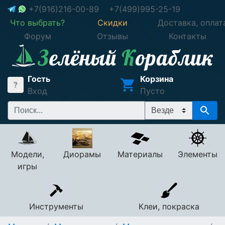
+7(916)216-00-89
+7(499)995-25-19
Что выбрать?
Скидки
Доставка, оплат
Форум
Отзывы
Контакты
Гость
Корзина
Вход
Пусто
Модели,
Диорамы
Материалы
Элементы
игры
Инструменты
Клеи, покраска