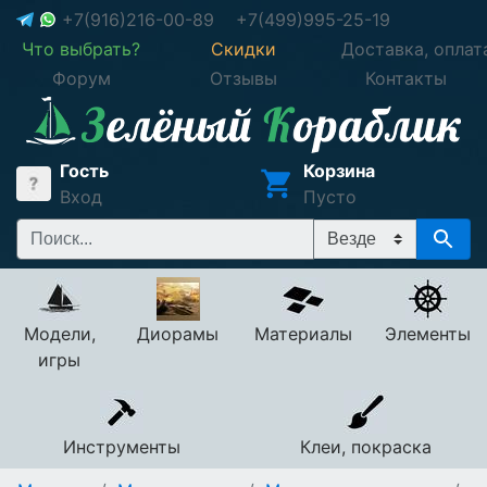
+7(916)216-00-89
+7(499)995-25-19
Что выбрать?
Скидки
Доставка, оплат
Форум
Отзывы
Контакты
Гость
Корзина
Вход
Пусто
Модели,
Диорамы
Материалы
Элементы
игры
Инструменты
Клеи, покраска