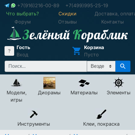
+7(916)216-00-89
+7(499)995-25-19
Что выбрать?
Скидки
Доставка, оплат
Форум
Отзывы
Контакты
Гость
Корзина
Вход
Пусто
Модели,
Диорамы
Материалы
Элементы
игры
Инструменты
Клеи, покраска