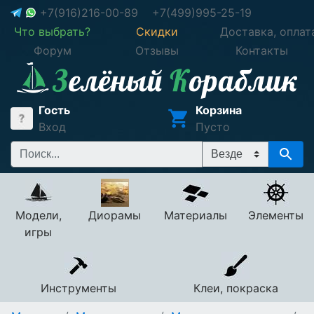
+7(916)216-00-89
+7(499)995-25-19
Что выбрать?
Скидки
Доставка, оплат
Форум
Отзывы
Контакты
Гость
Корзина
Вход
Пусто
Модели,
Диорамы
Материалы
Элементы
игры
Инструменты
Клеи, покраска