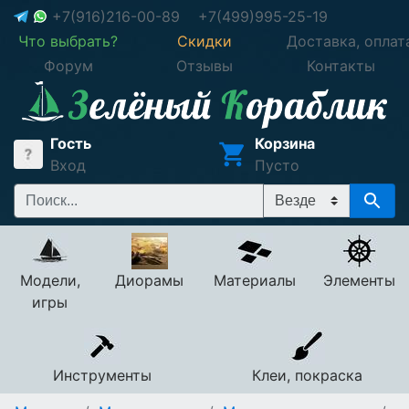
+7(916)216-00-89
+7(499)995-25-19
Что выбрать?
Скидки
Доставка, оплат
Форум
Отзывы
Контакты
Гость
Корзина
Вход
Пусто
Модели,
Диорамы
Материалы
Элементы
игры
Инструменты
Клеи, покраска