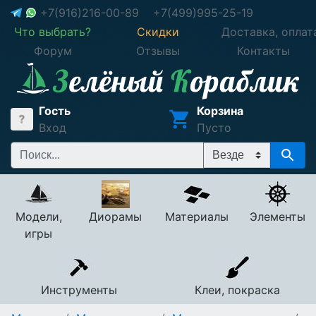
+7(916)216-00-89
+7(499)995-25-19
Что выбрать?
Скидки
Доставка, оплат
Форум
Отзывы
Контакты
Гость
Корзина
Вход
Пусто
Модели,
Диорамы
Материалы
Элементы
игры
Инструменты
Клеи, покраска