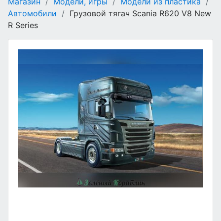
Магазин
/
Модели, игры
/
Модели из пластика
/
Автомобили
/
Грузовой тягач Scania R620 V8 New
R Series