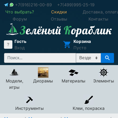
+7(916)216-00-89
+7(499)995-25-19
Что выбрать?
Скидки
Доставка, оплат
Форум
Отзывы
Контакты
Гость
Корзина
Вход
Пусто
Модели,
Диорамы
Материалы
Элементы
игры
Инструменты
Клеи, покраска