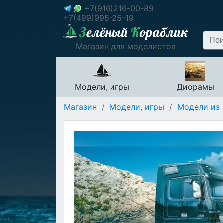
+7(916)216-00-89
+7(499)995-25-19
Магазин для моделистов
Модели, игры
Диорамы
Магазин
/
Модели, игры
/
Модели из 