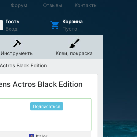
Форум
Отзывы
Контакты
Гость
Корзина
Вход
Пусто
Инструменты
Клеи, покраска
tros Black Edition
s Actros Black Edition
Подписаться
Italeri