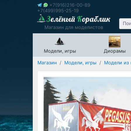
+7(916)216-00-89
+7(499)995-25-19
Магазин для моделистов
Модели, игры
Диорамы
Магазин
/
Модели, игры
/
Модели из 