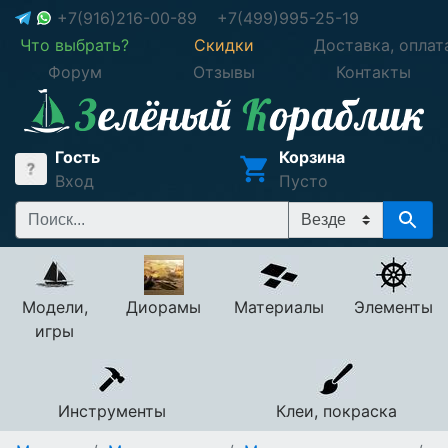
+7(916)216-00-89
+7(499)995-25-19
Что выбрать?
Скидки
Доставка, оплат
Форум
Отзывы
Контакты
Гость
Корзина
Вход
Пусто
Модели,
Диорамы
Материалы
Элементы
игры
Инструменты
Клеи, покраска