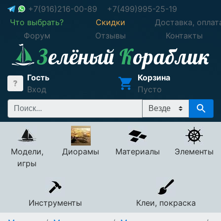
+7(916)216-00-89
+7(499)995-25-19
Что выбрать?
Скидки
Доставка, оплат
Форум
Отзывы
Контакты
Гость
Корзина
Вход
Пусто
Модели,
Диорамы
Материалы
Элементы
игры
Инструменты
Клеи, покраска