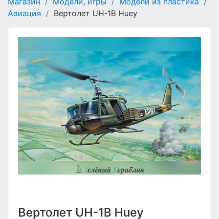
Магазин
/
Модели, игры
/
Модели из пластика
/
Авиация
/
Вертолет UH-1B Huey
Вертолет UH-1B Huey