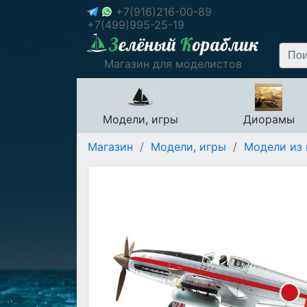
+7(916)216-00-89
+7(499)995-25-19
Магазин для моделистов
Модели, игры
Диорамы
Магазин
/
Модели, игры
/
Модели из 