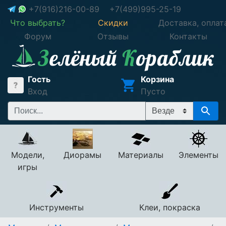
+7(916)216-00-89
+7(499)995-25-19
Что выбрать?
Скидки
Доставка, оплат
Форум
Отзывы
Контакты
Гость
Корзина
Вход
Пусто
Модели,
Диорамы
Материалы
Элементы
игры
Инструменты
Клеи, покраска