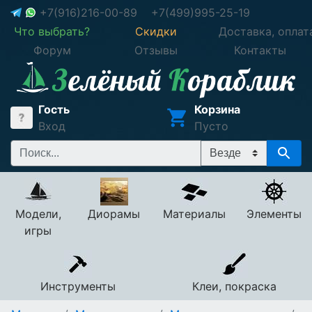
+7(916)216-00-89
+7(499)995-25-19
Что выбрать?
Скидки
Доставка, оплат
Форум
Отзывы
Контакты
Гость
Корзина
Вход
Пусто
Модели,
Диорамы
Материалы
Элементы
игры
Инструменты
Клеи, покраска