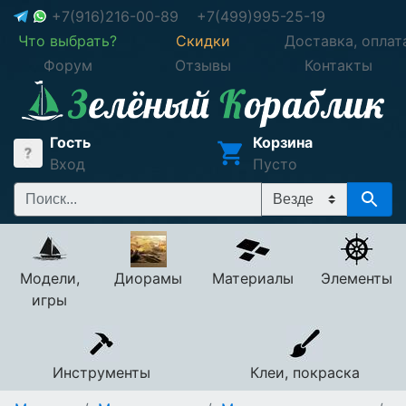
+7(916)216-00-89
+7(499)995-25-19
Что выбрать?
Скидки
Доставка, оплат
Форум
Отзывы
Контакты
Гость
Корзина
Вход
Пусто
Модели,
Диорамы
Материалы
Элементы
игры
Инструменты
Клеи, покраска