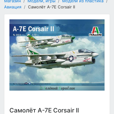
Магазин
/
Модели, игры
/
Модели из пластика
/
Авиация
/
Самолёт A-7E Corsair II
Самолёт A-7E Corsair II