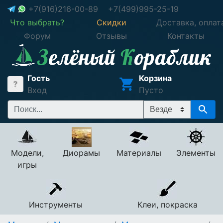
+7(916)216-00-89
+7(499)995-25-19
Что выбрать?
Скидки
Доставка, оплат
Форум
Отзывы
Контакты
Гость
Корзина
Вход
Пусто
Модели,
Диорамы
Материалы
Элементы
игры
Инструменты
Клеи, покраска