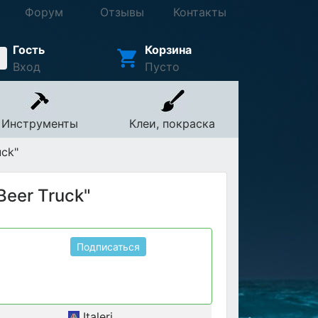
Форум
Отзывы
Контакты
Гость
Корзина
Вход
Пусто
Инструменты
Клеи, покраска
uck"
Beer Truck"
Подписаться
Italeri