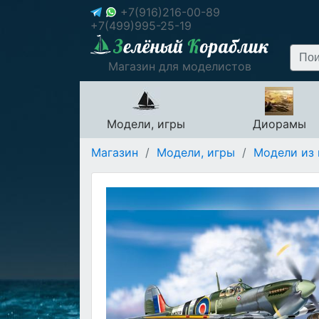
+7(916)216-00-89
+7(499)995-25-19
Магазин для моделистов
Модели, игры
Диорамы
Магазин
/
Модели, игры
/
Модели из 