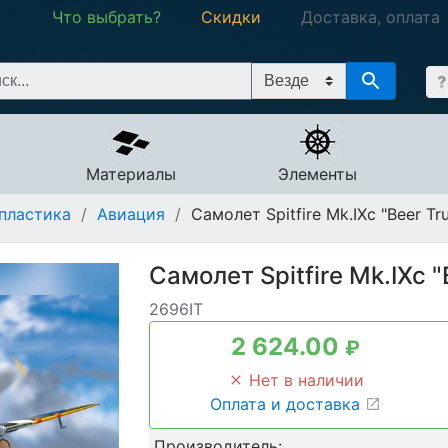
Что выбрать?
Скидки
Доставка, оплата
Материалы
Элементы
пластика
/
Авиация
/
Самолет Spitfire Mk.IXc "Beer Tr
Самолет Spitfire Mk.IXc "
2696IT
2 624.00
₽
Нет в наличии
Оплата и доставка
Производитель: