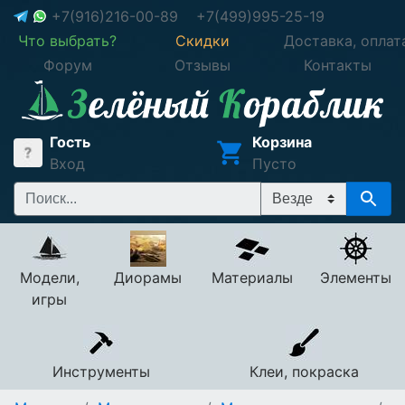
+7(916)216-00-89
+7(499)995-25-19
Что выбрать?
Скидки
Доставка, оплат
Форум
Отзывы
Контакты
Гость
Корзина
Вход
Пусто
Модели,
Диорамы
Материалы
Элементы
игры
Инструменты
Клеи, покраска