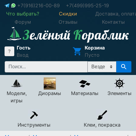
+7(916)216-00-89
+7(499)995-25-19
Что выбрать?
Скидки
Доставка, оплат
Форум
Отзывы
Контакты
Гость
Корзина
Вход
Пусто
Модели,
Диорамы
Материалы
Элементы
игры
Инструменты
Клеи, покраска