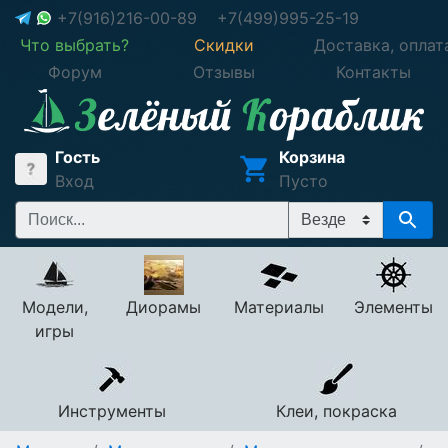
+7(916)216-00-89
+7(499)995-25-19
Что выбрать?
Скидки
Доставка, оплат
Форум
Отзывы
Контакты
Гость
Корзина
Вход
Пусто
Модели,
Диорамы
Материалы
Элементы
игры
Инструменты
Клеи, покраска