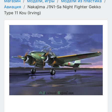
Магазин
/
Модели, игры
/
Модели из пластика
/
Авиация
/
Nakajima J1N1-Sa Night Fighter Gekko
Type 11 Kou (Irving)