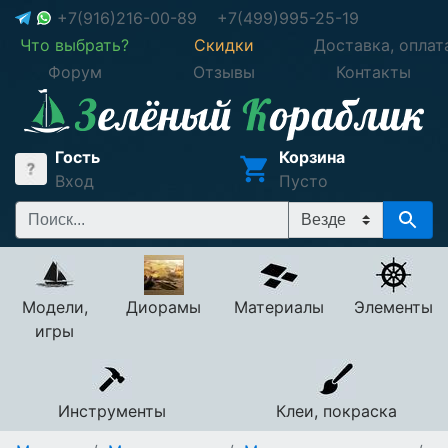
+7(916)216-00-89
+7(499)995-25-19
Что выбрать?
Скидки
Доставка, оплат
Форум
Отзывы
Контакты
Гость
Корзина
Вход
Пусто
Модели,
Диорамы
Материалы
Элементы
игры
Инструменты
Клеи, покраска