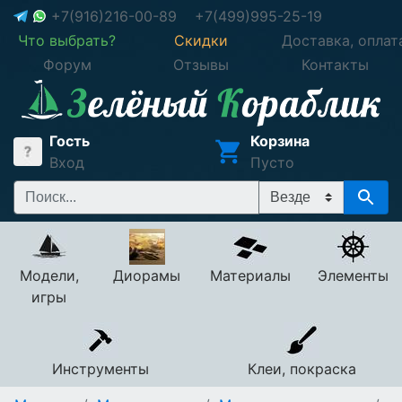
+7(916)216-00-89
+7(499)995-25-19
Что выбрать?
Скидки
Доставка, оплат
Форум
Отзывы
Контакты
Гость
Корзина
Вход
Пусто
Модели,
Диорамы
Материалы
Элементы
игры
Инструменты
Клеи, покраска