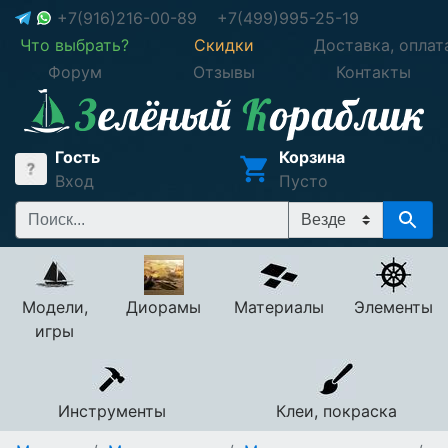
+7(916)216-00-89
+7(499)995-25-19
Что выбрать?
Скидки
Доставка, оплат
Форум
Отзывы
Контакты
Гость
Корзина
Вход
Пусто
Модели,
Диорамы
Материалы
Элементы
игры
Инструменты
Клеи, покраска