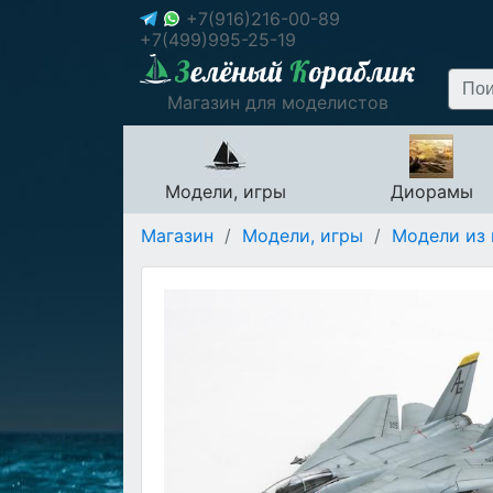
+7(916)216-00-89
+7(499)995-25-19
Магазин для моделистов
Модели, игры
Диорамы
Магазин
/
Модели, игры
/
Модели из 