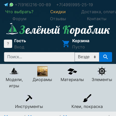
+7(916)216-00-89
+7(499)995-25-19
Что выбрать?
Скидки
Доставка, оплат
Форум
Отзывы
Контакты
Гость
Корзина
Вход
Пусто
Модели,
Диорамы
Материалы
Элементы
игры
Инструменты
Клеи, покраска