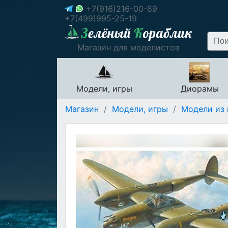
+7(916)216-00-89
+7(499)995-25-19
Магазин для моделистов
Модели, игры
Диорамы
Магазин
/
Модели, игры
/
Модели из 