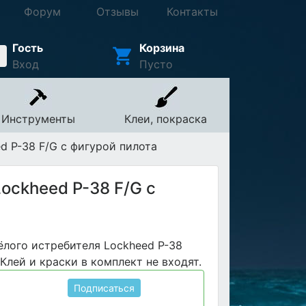
Форум
Отзывы
Контакты
Гость
Корзина
Вход
Пусто
Инструменты
Клеи, покраска
 P-38 F/G с фигурой пилота
ockheed P-38 F/G с
лого истребителя Lockheed P-38
 Клей и краски в комплект не входят.
Подписаться