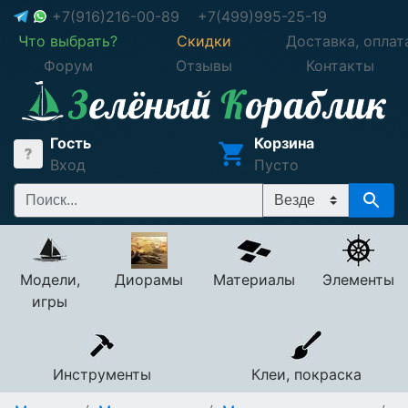
+7(916)216-00-89
+7(499)995-25-19
Что выбрать?
Скидки
Доставка, оплат
Форум
Отзывы
Контакты
Гость
Корзина
Вход
Пусто
Модели,
Диорамы
Материалы
Элементы
игры
Инструменты
Клеи, покраска