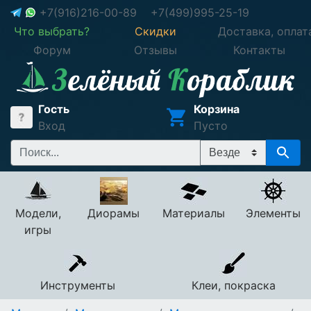
+7(916)216-00-89
+7(499)995-25-19
Что выбрать?
Скидки
Доставка, оплат
Форум
Отзывы
Контакты
Гость
Корзина
Вход
Пусто
Модели,
Диорамы
Материалы
Элементы
игры
Инструменты
Клеи, покраска