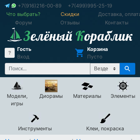
+7(916)216-00-89
+7(499)995-25-19
Что выбрать?
Скидки
Доставка, оплат
Форум
Отзывы
Контакты
Гость
Корзина
Вход
Пусто
Модели,
Диорамы
Материалы
Элементы
игры
Инструменты
Клеи, покраска