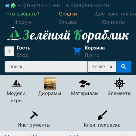
+7(916)216-00-89
+7(499)995-25-19
Что выбрать?
Скидки
Доставка, оплат
Форум
Отзывы
Контакты
Гость
Корзина
Вход
Пусто
Модели,
Диорамы
Материалы
Элементы
игры
Инструменты
Клеи, покраска