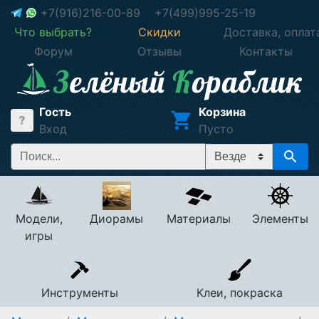
+7(916)216-00-89
+7(499)995-25-19
Что выбрать?
Скидки
Доставка, оплат
Форум
Отзывы
Контакты
Гость
Корзина
Вход
Пусто
Модели,
Диорамы
Материалы
Элементы
игры
Инструменты
Клеи, покраска